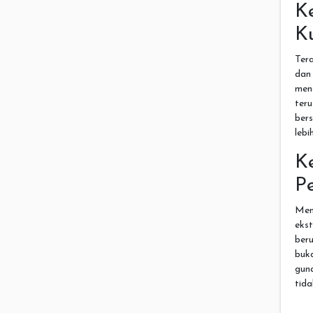
K
K
Ter
dan
men
ter
ber
lebi
K
P
Men
eks
ber
buk
gun
tida