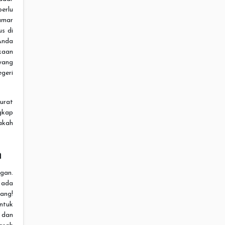
erlu
amar
us di
Anda
kaan
yang
geri
urat
gkap
pakah
n
gan.
 ada
uang!
ntuk
 dan