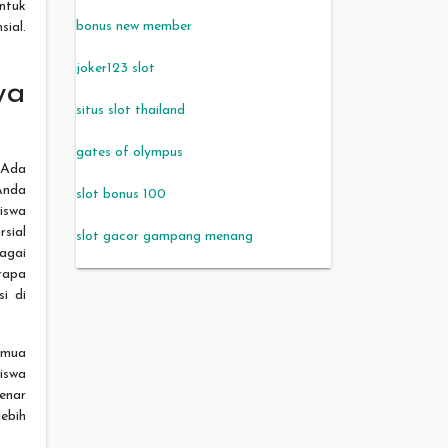
ntuk
bonus new member
ial.
joker123 slot
wa
situs slot thailand
gates of olympus
 Ada
Anda
slot bonus 100
siswa
rsial
slot gacor gampang menang
agai
erapa
i di
emua
iswa
enar
ebih