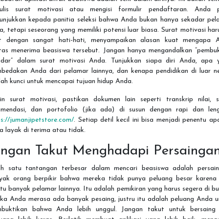
ulis surat motivasi atau mengisi formulir pendaftaran. Anda p
unjukkan kepada panitia seleksi bahwa Anda bukan hanya sekadar pel
a, tetapi seseorang yang memiliki potensi luar biasa. Surat motivasi har
t dengan sangat hati-hati, menyampaikan alasan kuat mengapa 
tas menerima beasiswa tersebut. Jangan hanya mengandalkan “pembu
ndar” dalam surat motivasi Anda. Tunjukkan siapa diri Anda, apa 
bedakan Anda dari pelamar lainnya, dan kenapa pendidikan di luar ne
ah kunci untuk mencapai tujuan hidup Anda.
ain surat motivasi, pastikan dokumen lain seperti transkrip nilai, s
omendasi, dan portofolio (jika ada) di susun dengan rapi dan len
s://jumanjipetstore.com/
. Setiap detil kecil ini bisa menjadi penentu a
 layak di terima atau tidak.
angan Takut Menghadapi Persainga
ah satu tantangan terbesar dalam mencari beasiswa adalah persain
yak orang berpikir bahwa mereka tidak punya peluang besar karena
tu banyak pelamar lainnya. Itu adalah pemikiran yang harus segera di b
ika Anda merasa ada banyak pesaing, justru itu adalah peluang Anda u
buktikan bahwa Anda lebih unggul. Jangan takut untuk bersaing