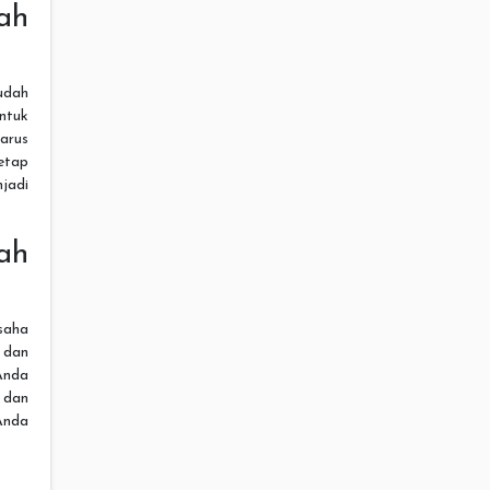
ah
udah
ntuk
arus
etap
jadi
ah
saha
 dan
Anda
 dan
Anda