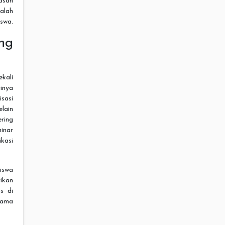
asah
alah
swa.
ng
kali
inya
sasi
elain
ering
inar
kasi
iswa
ikan
s di
lama