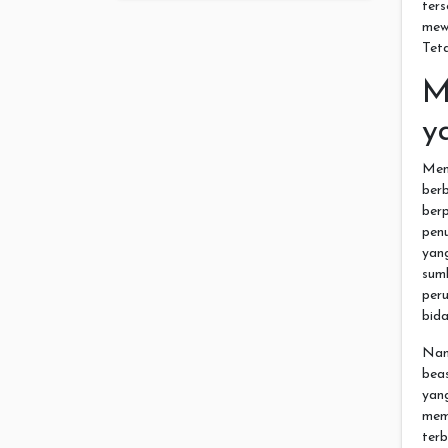
ter
mew
Teta
M
y
Men
ber
berp
penu
yan
sumb
per
bida
Nam
bea
yan
mem
terb