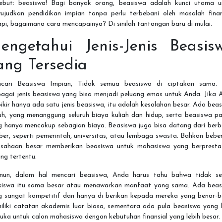
sebut: beasiswa! Bagi banyak orang, beasiswa adalah kunci utama u
ujudkan pendidikan impian tanpa perlu terbebani oleh masalah finans
pi, bagaimana cara mencapainya? Di sinilah tantangan baru di mulai.
engetahui Jenis-Jenis Beasis
ang Tersedia
cari Beasiswa Impian, Tidak semua beasiswa di ciptakan sama.
bagai jenis beasiswa yang bisa menjadi peluang emas untuk Anda. Jika 
ikir hanya ada satu jenis beasiswa, itu adalah kesalahan besar. Ada bea
h, yang menanggung seluruh biaya kuliah dan hidup, serta beasiswa pa
g hanya mencakup sebagian biaya. Beasiswa juga bisa datang dari berb
er, seperti pemerintah, universitas, atau lembaga swasta. Bahkan beb
usahaan besar memberikan beasiswa untuk mahasiswa yang berprestas
ng tertentu.
un, dalam hal mencari beasiswa, Anda harus tahu bahwa tidak s
siswa itu sama besar atau menawarkan manfaat yang sama. Ada beas
g sangat kompetitif dan hanya di berikan kepada mereka yang benar-b
iliki catatan akademis luar biasa, sementara ada pula beasiswa yang l
uka untuk calon mahasiswa dengan kebutuhan finansial yang lebih besar.