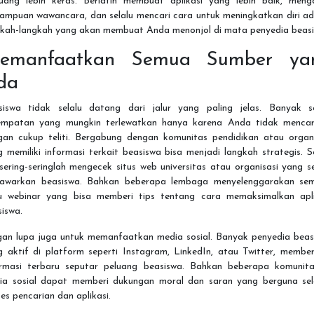
juang lebih keras. Berlatih membuat aplikasi yang lebih baik, meng
ampuan wawancara, dan selalu mencari cara untuk meningkatkan diri ad
gkah-langkah yang akan membuat Anda menonjol di mata penyedia beasi
emanfaatkan Semua Sumber ya
da
siswa tidak selalu datang dari jalur yang paling jelas. Banyak se
empatan yang mungkin terlewatkan hanya karena Anda tidak mencar
gan cukup teliti. Bergabung dengan komunitas pendidikan atau organi
 memiliki informasi terkait beasiswa bisa menjadi langkah strategis. S
 sering-seringlah mengecek situs web universitas atau organisasi yang s
awarkan beasiswa. Bahkan beberapa lembaga menyelenggarakan sem
u webinar yang bisa memberi tips tentang cara memaksimalkan apli
iswa.
gan lupa juga untuk memanfaatkan media sosial. Banyak penyedia beas
g aktif di platform seperti Instagram, LinkedIn, atau Twitter, member
ormasi terbaru seputar peluang beasiswa. Bahkan beberapa komunita
ia sosial dapat memberi dukungan moral dan saran yang berguna se
es pencarian dan aplikasi.