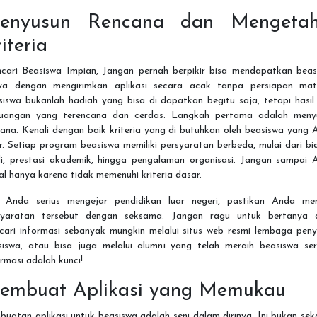
enyusun Rencana dan Mengetah
iteria
cari Beasiswa Impian, Jangan pernah berpikir bisa mendapatkan beas
ya dengan mengirimkan aplikasi secara acak tanpa persiapan mat
iswa bukanlah hadiah yang bisa di dapatkan begitu saja, tetapi hasil
juangan yang terencana dan cerdas. Langkah pertama adalah meny
ana. Kenali dengan baik kriteria yang di butuhkan oleh beasiswa yang
r. Setiap program beasiswa memiliki persyaratan berbeda, mulai dari b
di, prestasi akademik, hingga pengalaman organisasi. Jangan sampai 
l hanya karena tidak memenuhi kriteria dasar.
a Anda serius mengejar pendidikan luar negeri, pastikan Anda mene
syaratan tersebut dengan seksama. Jangan ragu untuk bertanya 
cari informasi sebanyak mungkin melalui situs web resmi lembaga peny
siswa, atau bisa juga melalui alumni yang telah meraih beasiswa ser
rmasi adalah kunci!
embuat Aplikasi yang Memukau
uatan aplikasi untuk beasiswa adalah seni dalam dirinya. Ini bukan se