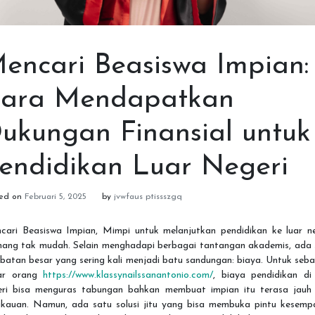
encari Beasiswa Impian:
ara Mendapatkan
ukungan Finansial untuk
endidikan Luar Negeri
ted on
Februari 5, 2025
by
jvwfaus ptissszgq
cari Beasiswa Impian, Mimpi untuk melanjutkan pendidikan ke luar ne
ang tak mudah. Selain menghadapi berbagai tantangan akademis, ada 
atan besar yang sering kali menjadi batu sandungan: biaya. Untuk seb
ar orang
https://www.klassynailssanantonio.com/
, biaya pendidikan di 
eri bisa menguras tabungan bahkan membuat impian itu terasa jauh 
gkauan. Namun, ada satu solusi jitu yang bisa membuka pintu kesemp