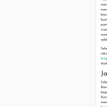
men
men
bias
bua
pan
sta
mem
adal
Sel
rek
http
Anda
J
Sal
Ban
begi
Ket
mem