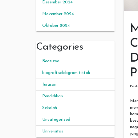
Desember 2024
November 2024
M
Oktober 2024
C
Categories
D
Beasiswa
P
biografi selebgram tiktok
Jurusan
Pos
Pendidikan
Men
mem
Sekolah
hamb
Uncategorized
bes
neg
Universitas
jan