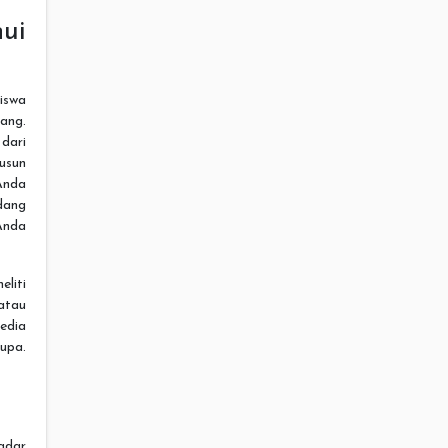
ui
iswa
ang.
 dari
usun
 Anda
idang
Anda
liti
atau
edia
upa.
kadar