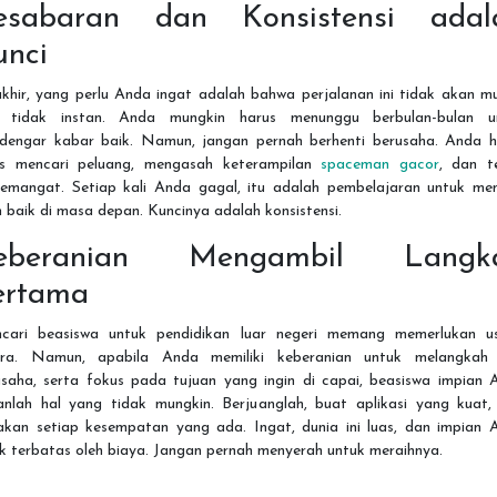
esabaran dan Konsistensi adal
unci
akhir, yang perlu Anda ingat adalah bahwa perjalanan ini tidak akan m
 tidak instan. Anda mungkin harus menunggu berbulan-bulan u
dengar kabar baik. Namun, jangan pernah berhenti berusaha. Anda h
us mencari peluang, mengasah keterampilan
spaceman gacor
, dan t
semangat. Setiap kali Anda gagal, itu adalah pembelajaran untuk men
h baik di masa depan. Kuncinya adalah konsistensi.
eberanian Mengambil Langk
ertama
cari beasiswa untuk pendidikan luar negeri memang memerlukan u
tra. Namun, apabila Anda memiliki keberanian untuk melangkah
usaha, serta fokus pada tujuan yang ingin di capai, beasiswa impian 
anlah hal yang tidak mungkin. Berjuanglah, buat aplikasi yang kuat,
akan setiap kesempatan yang ada. Ingat, dunia ini luas, dan impian 
k terbatas oleh biaya. Jangan pernah menyerah untuk meraihnya.