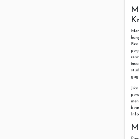
M
Kr
Men
han
Beas
per
renc
inca
stu
gaga
Jik
per
men
bea
Info
M
Pemb