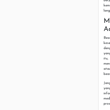
ber
kem
lan
M
A
Bea
kes
den
yang
itu,
men
ata
beas
Jan
yan
inf
med
pros