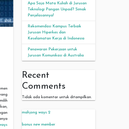
Apa Saja Mata Kuliah di Jurusan
Teknologi Pangan Unpad? Simak
Penjelasannya!
Rekomendasi Kampus Terbaik
Jurusan Hiperkes dan
Keselamatan Kerja di Indonesia
Penawaran Pekerjaan untuk
Jurusan Komunikasi di Australia
Recent
Comments
omen
yang
Tidak ada komentar untuk ditampilkan.
ilih
kan,
mahjong ways 2
engan
anya
bonus new member
ways