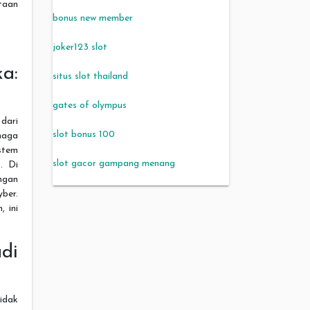
ntaan
bonus new member
joker123 slot
ka:
situs slot thailand
gates of olympus
dari
slot bonus 100
naga
istem
slot gacor gampang menang
. Di
ngan
yber.
, ini
di
idak