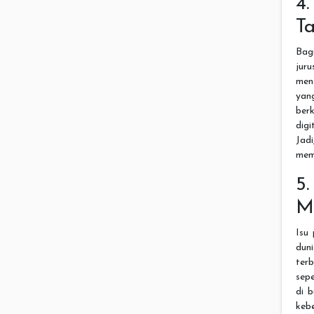
4
T
Bagi
juru
men
yang
ber
digi
Jad
memi
5
M
Isu 
dun
ter
sepe
di 
keb