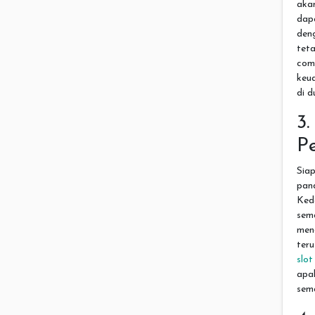
aka
dap
deng
teta
com
keu
di d
3
P
Sia
pan
Ked
sem
mend
teru
slo
apa
sem