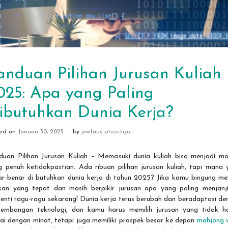
anduan Pilihan Jurusan Kuliah
025: Apa yang Paling
ibutuhkan Dunia Kerja?
ted on
Januari 30, 2025
by
jvwfaus ptissszgq
duan Pilihan Jurusan Kuliah – Memasuki dunia kuliah bisa menjadi m
g penuh ketidakpastian. Ada ribuan pilihan jurusan kuliah, tapi mana 
ar-benar di butuhkan dunia kerja di tahun 2025? Jika kamu bingung mem
usan yang tepat dan masih berpikir jurusan apa yang paling menjanji
enti ragu-ragu sekarang! Dunia kerja terus berubah dan beradaptasi d
kembangan teknologi, dan kamu harus memilih jurusan yang tidak h
ai dengan minat, tetapi juga memiliki prospek besar ke depan
mahjong 