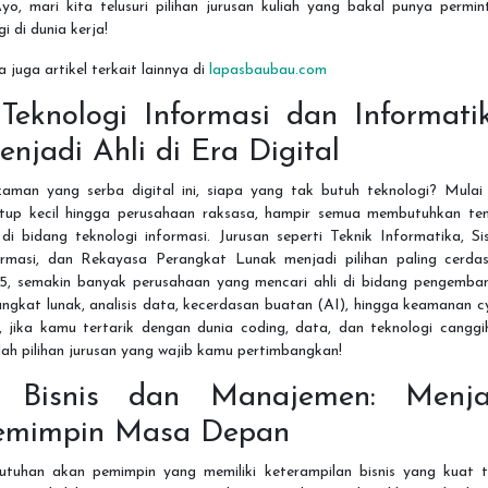
Ayo, mari kita telusuri pilihan jurusan kuliah yang bakal punya permi
gi di dunia kerja!
 juga artikel terkait lainnya di
lapasbaubau.com
 Teknologi Informasi dan Informati
njadi Ahli di Era Digital
zaman yang serba digital ini, siapa yang tak butuh teknologi? Mulai 
rtup kecil hingga perusahaan raksasa, hampir semua membutuhkan te
 di bidang teknologi informasi. Jurusan seperti Teknik Informatika, S
ormasi, dan Rekayasa Perangkat Lunak menjadi pilihan paling cerdas
5, semakin banyak perusahaan yang mencari ahli di bidang pengemba
ngkat lunak, analisis data, kecerdasan buatan (AI), hingga keamanan c
, jika kamu tertarik dengan dunia coding, data, dan teknologi canggih
ah pilihan jurusan yang wajib kamu pertimbangkan!
. Bisnis dan Manajemen: Menja
emimpin Masa Depan
utuhan akan pemimpin yang memiliki keterampilan bisnis yang kuat t