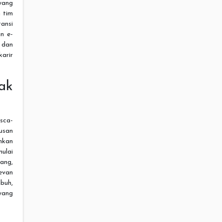
yang
 tim
tansi
an e-
 dan
arir
ak
sca-
usan
hkan
ulai
rang,
levan
buh,
yang