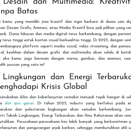
. Desain dan Multimedia: Kreativit
anpa Batas
 kamu yang memiliki jiwa kreatif dan ingin berkarir di dunia seni dig
san Desain Grafis, Animasi, atau Media Kreatif bisa jadi pilihan yang s
arik. Dunia hiburan dan media digital terus berkembang, dengan permin
 terus tinggi untuk konten visual berkualitas tinggi. Di 2025, dengan se
kembangnya platform seperti media sosial, video streaming, dan pemas
tal, keahlian dalam desain grafis dan multimedia akan selalu di butu
i, jika kamu jago bermain dengan warna, gambar, dan animasi, saa
lih jurusan yang satu ini!
. Lingkungan dan Energi Terbaruka
enghadapi Krisis Global
perubahan iklim dan keberlanjutan semakin menjadi topik hangat di se
ia
slot qris gacor
. Di tahun 2025, industri yang berfokus pada en
barukan dan pelestarian lingkungan akan semakin berkembang. Jur
rti Teknik Lingkungan, Energi Terbarukan, dan Ilmu Kehutanan akan se
butuhkan. Perusahaan-perusahaan kini lebih banyak yang berkomitmen 
erlanjutan dan pengurangan jejak karbon, sehingga membutuhkan ahli u