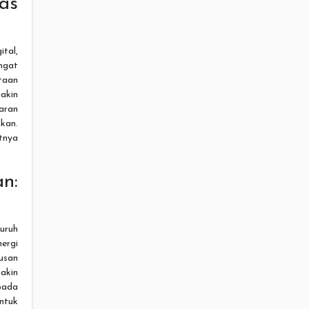
as
ital,
angat
taan
makin
aran
hkan.
tnya
n:
luruh
ergi
usan
makin
pada
ntuk