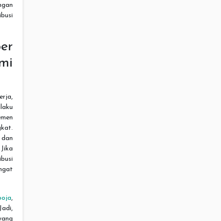
ngan
busi
er
mi
rja,
laku
emen
kat.
 dan
 Jika
busi
ngat
boja
,
Jadi,
yang