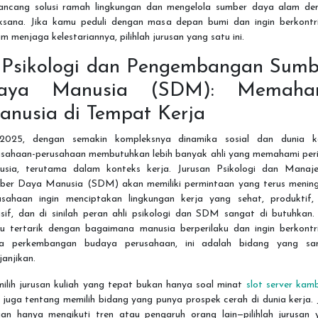
ancang solusi ramah lingkungan dan mengelola sumber daya alam de
aksana. Jika kamu peduli dengan masa depan bumi dan ingin berkontri
m menjaga kelestariannya, pilihlah jurusan yang satu ini.
. Psikologi dan Pengembangan Sumb
aya Manusia (SDM): Memaha
anusia di Tempat Kerja
2025, dengan semakin kompleksnya dinamika sosial dan dunia ke
usahaan-perusahaan membutuhkan lebih banyak ahli yang memahami peri
usia, terutama dalam konteks kerja. Jurusan Psikologi dan Manaj
ber Daya Manusia (SDM) akan memiliki permintaan yang terus mening
usahaan ingin menciptakan lingkungan kerja yang sehat, produktif,
usif, dan di sinilah peran ahli psikologi dan SDM sangat di butuhkan.
u tertarik dengan bagaimana manusia berperilaku dan ingin berkontri
a perkembangan budaya perusahaan, ini adalah bidang yang sa
anjikan.
ilih jurusan kuliah yang tepat bukan hanya soal minat
slot server kam
 juga tentang memilih bidang yang punya prospek cerah di dunia kerja. 
gan hanya mengikuti tren atau pengaruh orang lain—pilihlah jurusan 