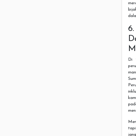
mer
bij
dala
6
D
M
Di 
per
man
Sum
Per
inkl
kam
pad
menj
Mem
tapi
jan