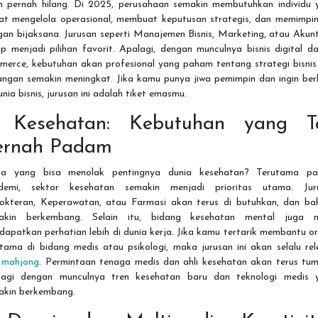
n pernah hilang. Di 2025, perusahaan semakin membutuhkan individu 
at mengelola operasional, membuat keputusan strategis, dan memimpin
an bijaksana. Jurusan seperti Manajemen Bisnis, Marketing, atau Akun
p menjadi pilihan favorit. Apalagi, dengan munculnya bisnis digital d
merce, kebutuhan akan profesional yang paham tentang strategi bisnis
angan semakin meningkat. Jika kamu punya jiwa pemimpin dan ingin berk
unia bisnis, jurusan ini adalah tiket emasmu.
. Kesehatan: Kebutuhan yang T
ernah Padam
pa yang bisa menolak pentingnya dunia kesehatan? Terutama pa
demi, sektor kesehatan semakin menjadi prioritas utama. Jur
okteran, Keperawatan, atau Farmasi akan terus di butuhkan, dan ba
akin berkembang. Selain itu, bidang kesehatan mental juga m
apatkan perhatian lebih di dunia kerja. Jika kamu tertarik membantu o
tama di bidang medis atau psikologi, maka jurusan ini akan selalu re
t mahjong
. Permintaan tenaga medis dan ahli kesehatan akan terus tum
lagi dengan munculnya tren kesehatan baru dan teknologi medis 
akin berkembang.