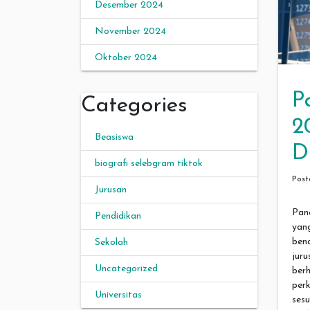
Desember 2024
November 2024
Oktober 2024
P
Categories
2
Beasiswa
D
biografi selebgram tiktok
Pos
Jurusan
Pan
Pendidikan
yan
ben
Sekolah
jur
Uncategorized
berh
per
Universitas
sesu